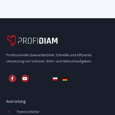
Professionelle Diamanttechnik. Schnelle und effiziente
Umsetzung von Schneid-, Bohr- und Abbruchaufgaben.
F
Y
a
o
c
u
e
t
b
u
o
b
o
e
Ausrüstung
k
-
Trennschleifer
f