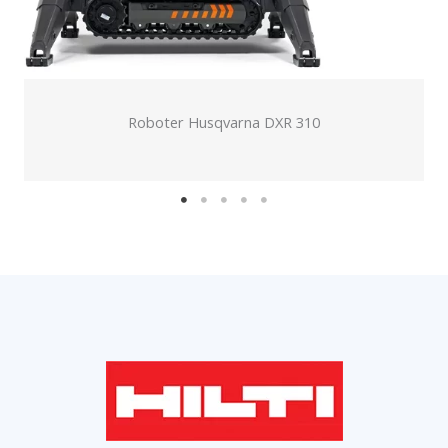
Seilsäge DS-WS 10-15